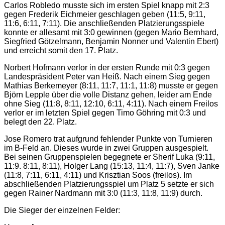
Carlos Robledo musste sich im ersten Spiel knapp mit 2:3
gegen Frederik Eichmeier geschlagen geben (11:5, 9:11,
11:6, 6:11, 7:11). Die anschließenden Platzierungsspiele
konnte er allesamt mit 3:0 gewinnen (gegen Mario Bernhard,
Siegfried Götzelmann, Benjamin Nonner und Valentin Ebert)
und erreicht somit den 17. Platz.
Norbert Hofmann verlor in der ersten Runde mit 0:3 gegen
Landespräsident Peter van Heiß. Nach einem Sieg gegen
Mathias Berkemeyer (8:11, 11:7, 11:1, 11:8) musste er gegen
Björn Lepple über die volle Distanz gehen, leider am Ende
ohne Sieg (11:8, 8:11, 12:10, 6:11, 4:11). Nach einem Freilos
verlor er im letzten Spiel gegen Timo Göhring mit 0:3 und
belegt den 22. Platz.
Jose Romero trat aufgrund fehlender Punkte von Turnieren
im B-Feld an. Dieses wurde in zwei Gruppen ausgespielt.
Bei seinen Gruppenspielen begegnete er Sherif Luka (9:11,
11:9. 8:11, 8:11), Holger Lang (15:13, 11:4, 11:7), Sven Janke
(11:8, 7:11, 6:11, 4:11) und Krisztian Soos (freilos). Im
abschließenden Platzierungsspiel um Platz 5 setzte er sich
gegen Rainer Nardmann mit 3:0 (11:3, 11:8, 11:9) durch.
Die Sieger der einzelnen Felder: