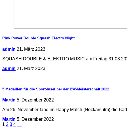
Pink Power Double Squash Electro Night
admin
21. März 2023
SQUASH DOUBLE & ELEKTRO MUSIC am Freitag 31.03.2023 ab 18
admin
21. März 2023
5 Medaillen für die Sport-Insel bei der BW-Meisterschaft 2022
Martin
5. Dezember 2022
Am 26. November fand im Happy Match (Neckarsulm) die Baden
Martin
5. Dezember 2022
Seitennummerierung
1
2
3
4
→