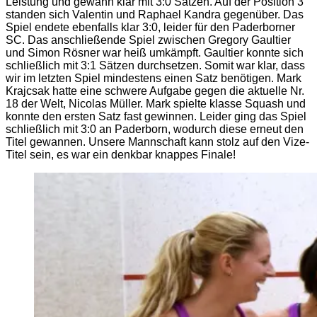
Leistung und gewann klar mit 3:0 Sätzen. Auf der Position 3
standen sich Valentin und Raphael Kandra gegenüber. Das
Spiel endete ebenfalls klar 3:0, leider für den Paderborner
SC. Das anschließende Spiel zwischen Gregory Gaultier
und Simon Rösner war heiß umkämpft. Gaultier konnte sich
schließlich mit 3:1 Sätzen durchsetzen. Somit war klar, dass
wir im letzten Spiel mindestens einen Satz benötigen. Mark
Krajcsak hatte eine schwere Aufgabe gegen die aktuelle Nr.
18 der Welt, Nicolas Müller. Mark spielte klasse Squash und
konnte den ersten Satz fast gewinnen. Leider ging das Spiel
schließlich mit 3:0 an Paderborn, wodurch diese erneut den
Titel gewannen. Unsere Mannschaft kann stolz auf den Vize-
Titel sein, es war ein denkbar knappes Finale!