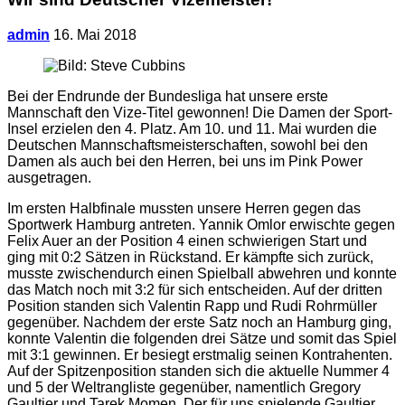
admin
16. Mai 2018
Bei der Endrunde der Bundesliga hat unsere erste
Mannschaft den Vize-Titel gewonnen! Die Damen der Sport-
Insel erzielen den 4. Platz. Am 10. und 11. Mai wurden die
Deutschen Mannschaftsmeisterschaften, sowohl bei den
Damen als auch bei den Herren, bei uns im Pink Power
ausgetragen.
Im ersten Halbfinale mussten unsere Herren gegen das
Sportwerk Hamburg antreten. Yannik Omlor erwischte gegen
Felix Auer an der Position 4 einen schwierigen Start und
ging mit 0:2 Sätzen in Rückstand. Er kämpfte sich zurück,
musste zwischendurch einen Spielball abwehren und konnte
das Match noch mit 3:2 für sich entscheiden. Auf der dritten
Position standen sich Valentin Rapp und Rudi Rohrmüller
gegenüber. Nachdem der erste Satz noch an Hamburg ging,
konnte Valentin die folgenden drei Sätze und somit das Spiel
mit 3:1 gewinnen. Er besiegt erstmalig seinen Kontrahenten.
Auf der Spitzenposition standen sich die aktuelle Nummer 4
und 5 der Weltrangliste gegenüber, namentlich Gregory
Gaultier und Tarek Momen. Der für uns spielende Gaultier