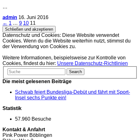
…
admin
16. Juni 2016
Seitennummerierung
←
1
…
9
10
11
der
Datenschutz und Cookies: Diese Website verwendet
Beiträge
Cookies. Wenn du die Website weiterhin nutzt, stimmst du
der Verwendung von Cookies zu.
Weitere Informationen, beispielsweise zur Kontrolle von
Cookies, findest du hier:
Unsere Datenschutz-Richtlinien
Die meist gelesenen Beiträge
Schwab feiert Bundesliga-Debüt und fährt mit Sport-
Insel sechs Punkte ein!
Statistik
57.960 Besuche
Kontakt & Anfahrt
Pink Power Böblingen