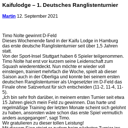
Kaifulodge – 1. Deutsches Ranglistenturnier
Martin
12. September 2021
Timo Nolte gewinnt D-Feld
Dieses Wochenende fand in der Kaifu Lodge in Hamburg
das erste deutsche Ranglistenturnier seit über 1,5 Jahren
statt.
Von der Sport-Insel Stuttgart haben 6 Spieler teilgenommen.
Timo Nolte hat erst vor kurzem seine Leidenschaft zum
Squash wiederentdeckt. Nun möchte er wieder voll
einsteigen, trainiert mehrfach die Woche, spielt ab dieser
Saison auch in der Oberliga und konnte bei seinem ersten
deutschen Ranglistenturnier als Ungesetzter im D-Feld das
Finale ohne Satzverlust für sich entscheiden (11-2, 11-4, 11-
5).
„Ich bin sehr froh darüber, in meinem ersten Turnier seit etwa
15 Jahren gleich mein Feld zu gewinnen. Das harte und
regelmäßige Training der letzten Monate scheint sich gelohnt
zu haben, ansonsten wäre schon das erste Spiel vermutlich
anders ausgegangen“, sagt Timo.
Wir gratulieren zu dieser tollen Leistung!