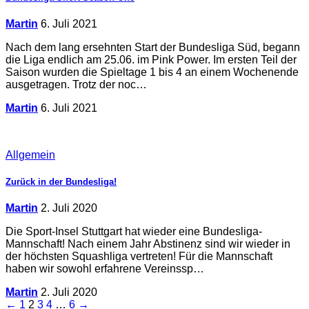
Martin
6. Juli 2021
Nach dem lang ersehnten Start der Bundesliga Süd, begann
die Liga endlich am 25.06. im Pink Power. Im ersten Teil der
Saison wurden die Spieltage 1 bis 4 an einem Wochenende
ausgetragen. Trotz der noc…
Martin
6. Juli 2021
Allgemein
Zurück in der Bundesliga!
Martin
2. Juli 2020
Die Sport-Insel Stuttgart hat wieder eine Bundesliga-
Mannschaft! Nach einem Jahr Abstinenz sind wir wieder in
der höchsten Squashliga vertreten! Für die Mannschaft
haben wir sowohl erfahrene Vereinssp…
Martin
2. Juli 2020
Seitennummerierung
←
1
2
3
4
…
6
→