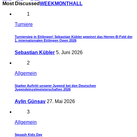
Most Discussed
WEEK
MONTH
ALL
der
1
Beiträge
Turniere
Turniersieg in Ettlingen! Sebastian Kübler gewinnt das Herren-B-Feld der
1. internationalen Ettlingen Open 2026
Sebastian Kübler
5. Juni 2026
2
Allgemein
Starker Auftritt unserer Jugend bei den Deutschen
Jugendeinzelmeisterschaften 2026
Aylin Günsav
27. Mai 2026
3
Allgemein
Squash Kids Day